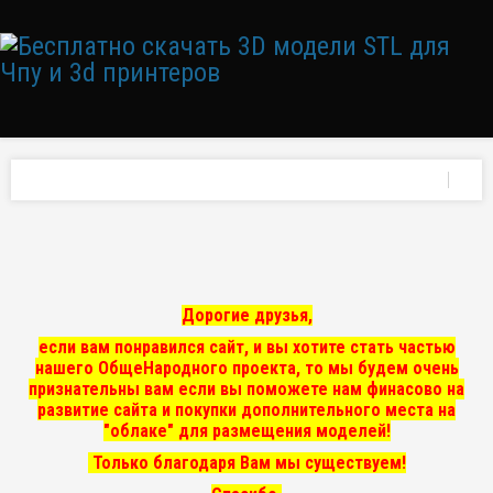
Дорогие друзья,
если вам понравился сайт, и вы хотите стать частью
нашего ОбщеНародного проекта, то мы
будем очень
признательны вам если вы поможете нам финасово на
развитие сайта и покупки дополнительного места на
"облаке" для размещения моделей!
Только благодаря Вам мы существуем!