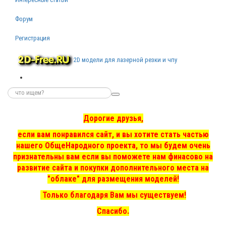
Форум
Регистрация
2D модели для лазерной резки и чпу
Дорогие друзья,
если вам понравился сайт, и вы хотите стать частью
нашего ОбщеНародного проекта, то мы
будем очень
признательны вам если вы поможете нам финасово на
развитие сайта и покупки дополнительного места на
"облаке" для размещения моделей!
Только благодаря Вам мы существуем!
Спасибо.