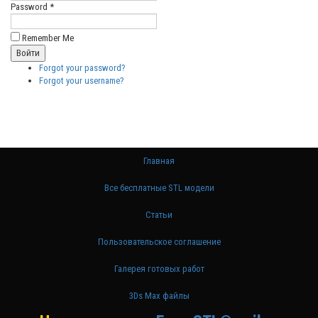
Password *
Remember Me
Forgot your password?
Forgot your username?
Главная
Все бесплатные STL модели
Статьи
Пользовательское соглашение
Галерея готовых работ
3Ds Max файлы