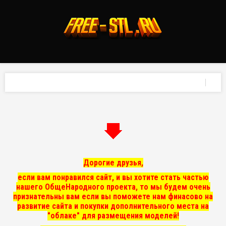
Дорогие друзья,
если вам понравился сайт, и вы хотите стать частью
нашего ОбщеНародного проекта, то мы
будем очень
признательны вам если вы поможете нам финасово на
развитие сайта и покупки дополнительного места на
"облаке" для размещения моделей!