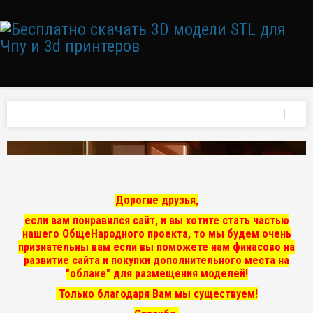
Дорогие друзья,
если вам понравился сайт, и вы хотите стать частью
нашего ОбщеНародного проекта, то мы
будем очень
признательны вам если вы поможете нам финасово на
развитие сайта и покупки дополнительного места на
"облаке" для размещения моделей!
Только благодаря Вам мы существуем!