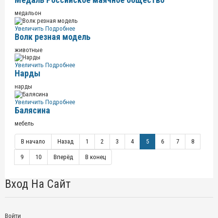
медальон
Увеличить
Подробнее
Волк резная модель
животные
Увеличить
Подробнее
Нарды
нарды
Увеличить
Подробнее
Балясина
мебель
В начало
Назад
1
2
3
4
5
6
7
8
9
10
Вперёд
В конец
Вход На Сайт
Войти