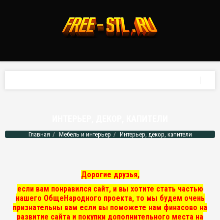
ИНТЕРЬЕР, ДЕКОР, КАПИТЕЛИ
Главная
Мебель и интерьер
Интерьер, декор, капители
Дорогие друзья,
если вам понравился сайт, и вы хотите стать частью
нашего ОбщеНародного проекта, то мы
будем очень
признательны вам если вы поможете нам финасово на
развитие сайта и покупки дополнительного места на