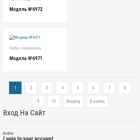
Модель №6972
Гербы и медальоны
Модель №6971
1
2
3
4
5
6
7
8
9
10
Вперёд
В конец
Вход На Сайт
Войти
Login to your account