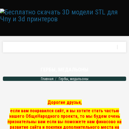
ГЕРБЫ, МЕДАЛЬОНЫ
Главная
Гербы, медальоны
Дорогие друзья,
если вам понравился сайт, и вы хотите стать частью
нашего ОбщеНародного проекта, то мы
будем очень
признательны вам если вы поможете нам финасово на
развитие сайта и покупки дополнительного места на