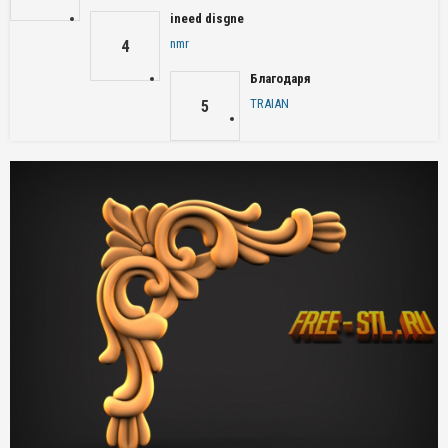
ineed disgne
nmr
4
Благодаря
TRAIAN
5