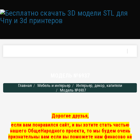
МОДЕЛЬ №6937
Главная
Мебель и интерьер
Интерьер, декор, капители
Модель №6937
Дорогие друзья,
если вам понравился сайт, и вы хотите стать частью
нашего ОбщеНародного проекта, то мы
будем очень
признательны вам если вы поможете нам финасово на