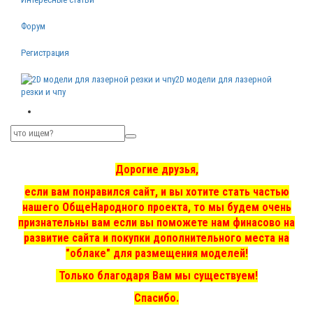
Форум
Регистрация
2D модели для лазерной
резки и чпу
Дорогие друзья,
если вам понравился сайт, и вы хотите стать частью
нашего ОбщеНародного проекта, то мы
будем очень
признательны вам если вы поможете нам финасово на
развитие сайта и покупки дополнительного места на
"облаке" для размещения моделей!
Только благодаря Вам мы существуем!
Спасибо.