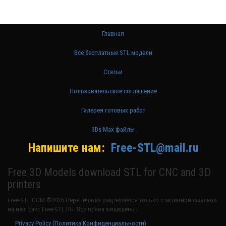
Главная
Все бесплатные STL модели
Статьи
Пользовательское соглашение
Галерея готовых работ
3Ds Max файлы
Напишите нам:
Free-STL@mail.ru
Free 3D Models download STL for CNC and 3D
printers
Free-STL.COM ©2026 Перепечатка разрешается только с активной ссылкой
на наш сайт Free-STL.RU. Все права защищены.
Privacy Policy (Политика Конфиденциальности)