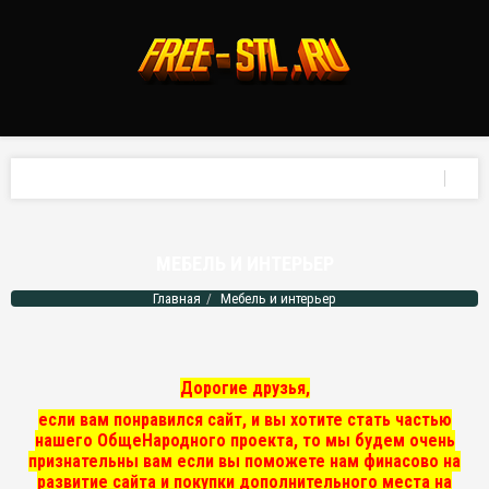
МЕБЕЛЬ И ИНТЕРЬЕР
Главная
Мебель и интерьер
Дорогие друзья,
если вам понравился сайт, и вы хотите стать частью
нашего ОбщеНародного проекта, то мы
будем очень
признательны вам если вы поможете нам финасово на
развитие сайта и покупки дополнительного места на