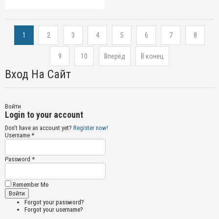
1
2
3
4
5
6
7
8
9
10
Вперёд
В конец
Вход На Сайт
Войти
Login to your account
Don't have an account yet?
Register now!
Username *
Password *
Remember Me
Forgot your password?
Forgot your username?