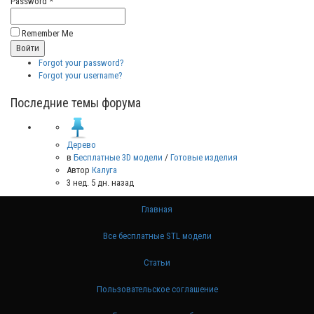
Password *
Remember Me
Forgot your password?
Forgot your username?
Последние темы форума
Дерево
в
Бесплатные 3D модели
/
Готовые изделия
Автор
Калуга
3 нед. 5 дн. назад
Главная
Все бесплатные STL модели
Статьи
Пользовательское соглашение