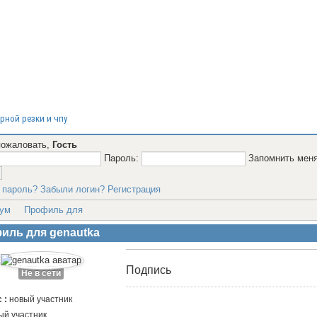
рной резки и чпу
пожаловать,
Гость
Пароль:
Запомнить мен
 пароль?
Забыли логин?
Регистрация
ум
Профиль для
иль для genautka
Подпись
Не в сети
 :
новый участник