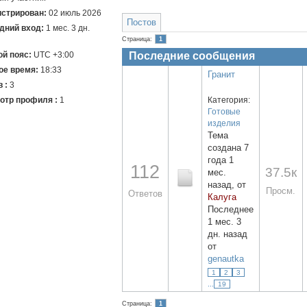
истрирован:
02 июль 2026
Постов
дний вход:
1 мес. 3 дн.
Страница:
1
й пояс:
UTC +3:00
Последние сообщения
ое время:
18:33
Гранит
 :
3
Категория:
отр профиля :
1
Готовые
изделия
Тема
создана 7
года 1
112
37.5к
мес.
назад, от
Просм.
Ответов
Калуга
Последнее
1 мес. 3
дн. назад
от
genautka
1
2
3
...
19
Страница:
1