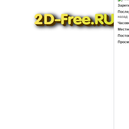
Зарег
После
назад
Часово
Местн
Бесплатные 2D модели для резки
Постов
на лазерном станке и ЧПУ
Просм