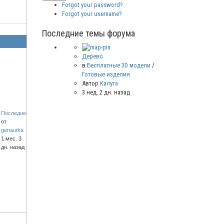
Forgot your password?
Forgot your username?
Последние темы форума
Дерево
в
Бесплатные 3D модели
/
Готовые изделия
Автор
Калуга
3 нед. 2 дн. назад
Последнее
от
genautka
1 мес. 3
дн. назад