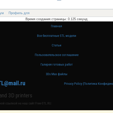
ум
Профиль для
Время создания страницы: 0.125 секунд
Главная
Все бесплатные STL модели
Статьи
Пользовательское соглашение
Галерея готовых работ
3Ds Max файлы
TL@mail.ru
Privacy Policy (Политика Конфиде
nd 3D printers
ой ссылкой на наш сайт Free-STL.RU.