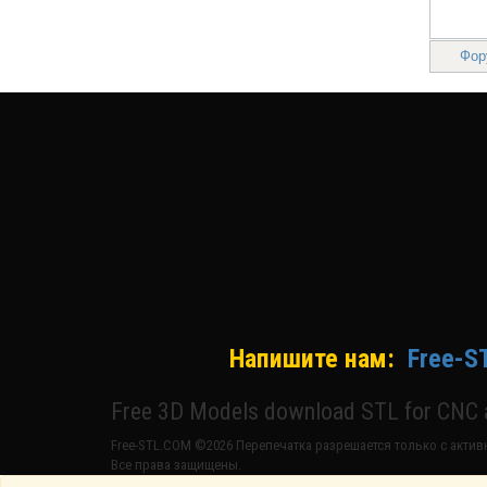
Фор
Напишите нам:
Free-S
Free 3D Models download STL for CNC a
Free-STL.COM ©2026 Перепечатка разрешается только с активн
Все права защищены.