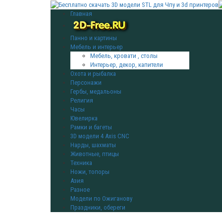
Главная
Панно и картины
Мебель и интерьер
Мебель, кровати , столы
Интерьер, декор, капители
Охота и рыбалка
Персонажи
Гербы, медальоны
Религия
Часы
Ювелирка
Рамки и багеты
3D модели 4 Axis CNC
Нарды, шахматы
Животные, птицы
Техника
Ножи, топоры
Азия
Разное
Модели по Ожиганову
Праздники, обереги