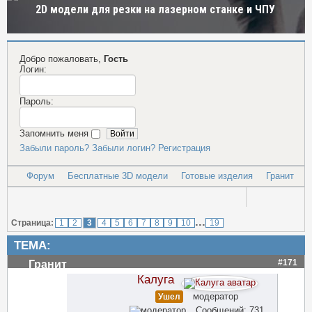
2D модели для резки на лазерном станке и ЧПУ
Добро пожаловать,
Гость
Логин:
Пароль:
Запомнить меня
Забыли пароль?
Забыли логин?
Регистрация
Форум
Бесплатные 3D модели
Готовые изделия
Гранит
...
Страница:
1
2
3
4
5
6
7
8
9
10
19
ТЕМА:
#171
Гранит
Калуга
модератор
Ушел
Сообщений: 731