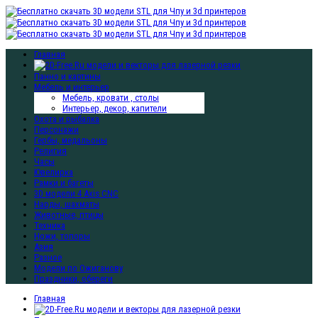
Главная
Панно и картины
Мебель и интерьер
Мебель, кровати , столы
Интерьер, декор, капители
Охота и рыбалка
Персонажи
Гербы, медальоны
Религия
Часы
Ювелирка
Рамки и багеты
3D модели 4 Axis CNC
Нарды, шахматы
Животные, птицы
Техника
Ножи, топоры
Азия
Разное
Модели по Ожиганову
Праздники, обереги
Главная