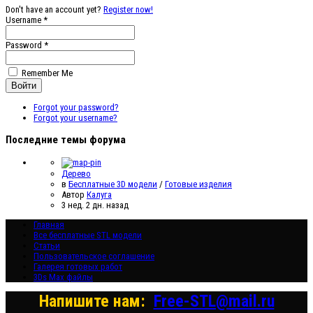
Don't have an account yet?
Register now!
Username *
Password *
Remember Me
Forgot your password?
Forgot your username?
Последние темы форума
Дерево
в
Бесплатные 3D модели
/
Готовые изделия
Автор
Калуга
3 нед. 2 дн. назад
Главная
Все бесплатные STL модели
Статьи
Пользовательское соглашение
Галерея готовых работ
3Ds Max файлы
Напишите нам:
Free-STL@mail.ru