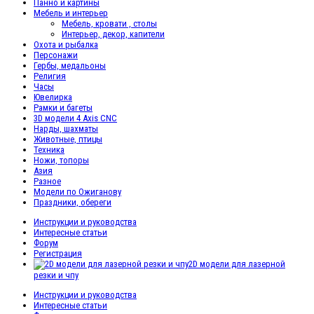
Панно и картины
Мебель и интерьер
Мебель, кровати , столы
Интерьер, декор, капители
Охота и рыбалка
Персонажи
Гербы, медальоны
Религия
Часы
Ювелирка
Рамки и багеты
3D модели 4 Axis CNC
Нарды, шахматы
Животные, птицы
Техника
Ножи, топоры
Азия
Разное
Модели по Ожиганову
Праздники, обереги
Инструкции и руководства
Интересные статьи
Форум
Регистрация
2D модели для лазерной
резки и чпу
Инструкции и руководства
Интересные статьи