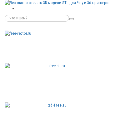
Бесплатные
векторные
изображения
Бесплатные
3D модели
для резки на
ЧПУ
Бесплатные
2D модели
для резки на
лазерном
станке и ЧПУ