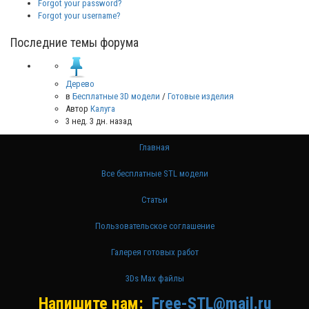
Forgot your password?
Forgot your username?
Последние темы форума
Дерево
в
Бесплатные 3D модели
/
Готовые изделия
Автор
Калуга
3 нед. 3 дн. назад
Главная
Все бесплатные STL модели
Статьи
Пользовательское соглашение
Галерея готовых работ
3Ds Max файлы
Напишите нам:
Free-STL@mail.ru