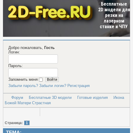
Бесплатные
2D модели для
резки на
лазерном
станке и ЧПУ
Добро пожаловать,
Гость
Логин:
Пароль:
Запомнить меня
Забыли пароль?
Забыли логин?
Регистрация
Форум
Бесплатные 3D модели
Готовые изделия
Икона
Божей Матери Страстная
Страница:
1
ТЕМА: