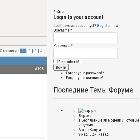
Войти
Login to your account
Don't have an account yet?
Register now!
Username *
Password *
Страница:
1
2
3
4
Remember Me
#108
Forgot your password?
Forgot your username?
Последние Темы Форума
Дерево
в
Бесплатные 3D модели
/
Готовые
изделия
Автор
Калуга
3 нед. 5 дн. назад