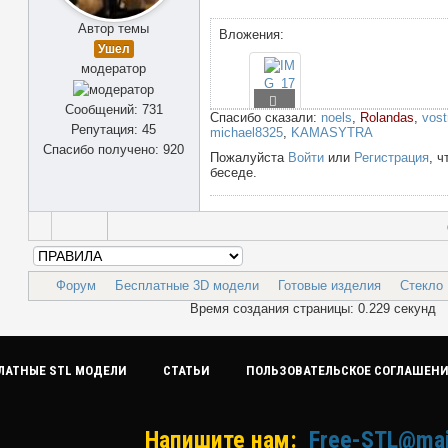
Автор темы
Вложения:
Ушел
модератор
Сообщений: 731
Спасибо сказали:
noels
,
Rolandas
,
vost
Репутация: 45
michael8325
,
KAMASYTRA
Спасибо получено: 920
Пожалуйста
Войти
или
Регистрация
, ч
беседе.
Форум
Бесплатные 3D модели
Готовые изделия
Стекло
Время создания страницы: 0.229 секунд
ЛАТНЫЕ STL МОДЕЛИ
СТАТЬИ
ПОЛЬЗОВАТЕЛЬСКОЕ СОГЛАШЕН
Напишите нам:
Free-STL@mai