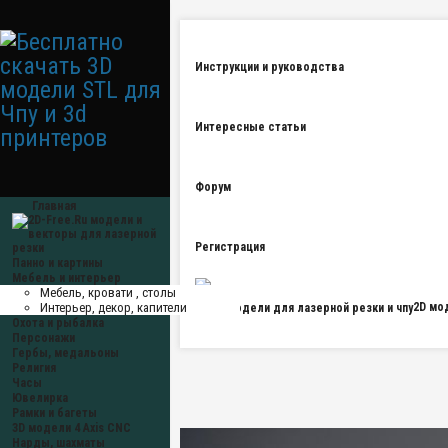
Инструкции и руководства
Интересные статьи
Форум
Главная
Регистрация
Панно и картины
Мебель и интерьер
Мебель, кровати , столы
Интерьер, декор, капители
2D мо
Охота и рыбалка
Персонажи
Гербы, медальоны
Религия
Часы
Ювелирка
Рамки и багеты
3D модели 4 Axis CNC
Нарды, шахматы