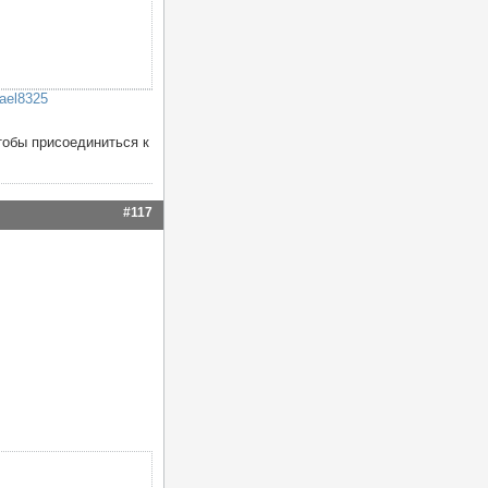
ael8325
тобы присоединиться к
#117