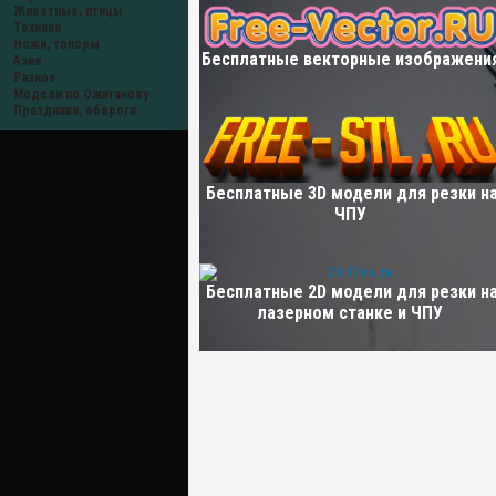
Животные, птицы
Техника
Ножи, топоры
Бесплатные векторные изображени
Азия
Разное
Модели по Ожиганову
Праздники, обереги
Бесплатные 3D модели для резки н
ЧПУ
Бесплатные 2D модели для резки н
лазерном станке и ЧПУ