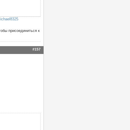
ichael8325
тобы присоединиться к
#157