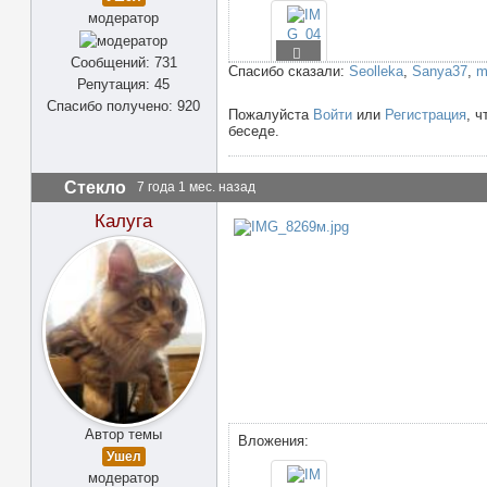
модератор
Сообщений: 731
Спасибо сказали:
Seolleka
,
Sanya37
,
m
Репутация: 45
Спасибо получено: 920
Пожалуйста
Войти
или
Регистрация
, ч
беседе.
Стекло
7 года 1 мес. назад
Калуга
Автор темы
Вложения:
Ушел
модератор