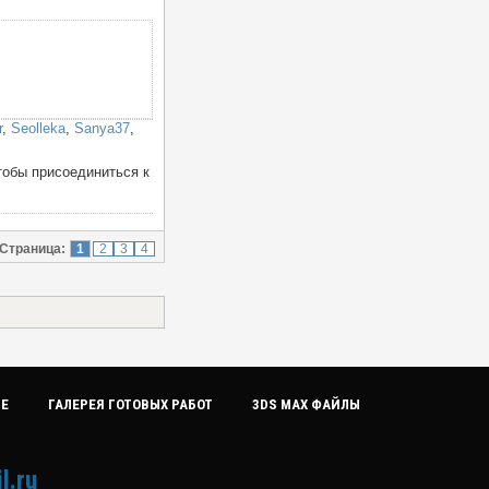
r
,
Seolleka
,
Sanya37
,
тобы присоединиться к
Страница:
1
2
3
4
ИЕ
ГАЛЕРЕЯ ГОТОВЫХ РАБОТ
3DS MAX ФАЙЛЫ
l.ru