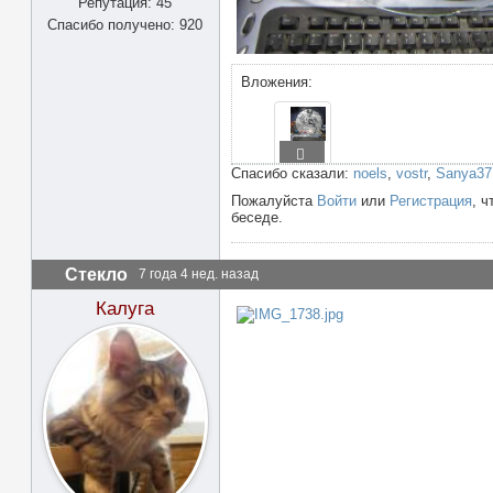
Репутация: 45
Спасибо получено: 920
Вложения:
Спасибо сказали:
noels
,
vostr
,
Sanya37
Пожалуйста
Войти
или
Регистрация
, ч
беседе.
Стекло
7 года 4 нед. назад
Калуга