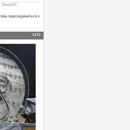
,
Sanya37
,
тобы присоединиться к
#172