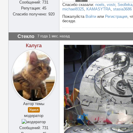
Сообщений: 731
Спасибо сказали:
noels
,
vostr
,
Seolleka
Репутация: 45
michael8325
,
KAMASYTRA
,
stasia3686
Спасибо получено: 920
Пожалуйста
Войти
или
Регистрация
, ч
беседе.
Стекло
7 года 1 мес. назад
Калуга
Автор темы
Ушел
модератор
Сообщений: 731