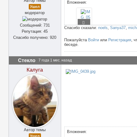
Автор темы
Вложения:
Ушел
модератор
Сообщений: 731
Спасибо сказали:
noels
,
Sanya37
,
mich
Репутация: 45
Спасибо получено: 920
Пожалуйста
Войти
или
Регистрация
, ч
беседе.
Стекло
7 года 1 мес. назад
Калуга
Автор темы
Вложения:
Ушел