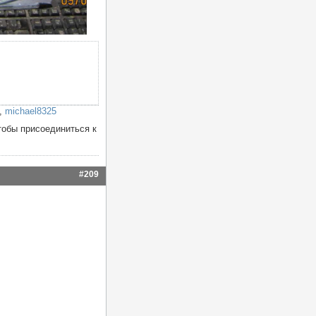
,
michael8325
тобы присоединиться к
#209