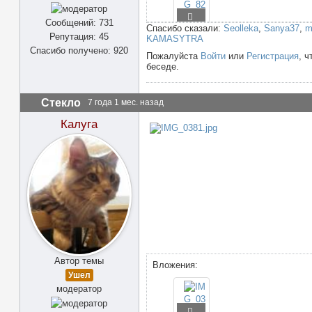
Сообщений: 731
Спасибо сказали:
Seolleka
,
Sanya37
,
m
Репутация: 45
KAMASYTRA
Спасибо получено: 920
Пожалуйста
Войти
или
Регистрация
, ч
беседе.
Стекло
7 года 1 мес. назад
Калуга
Автор темы
Вложения:
Ушел
модератор