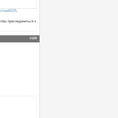
ichael8325
,
тобы присоединиться к
#168