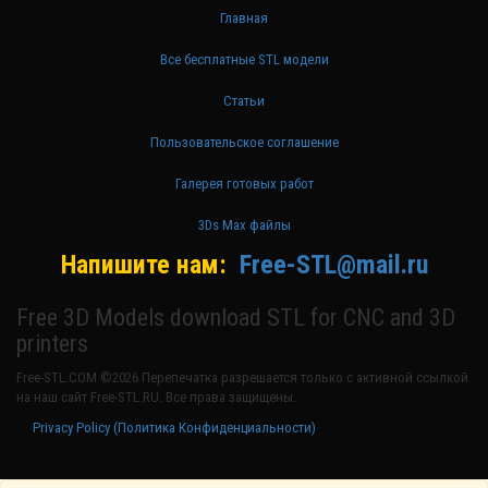
Главная
Все бесплатные STL модели
Статьи
Пользовательское соглашение
Галерея готовых работ
3Ds Max файлы
Напишите нам:
Free-STL@mail.ru
Free 3D Models download STL for CNC and 3D
printers
Free-STL.COM ©2026 Перепечатка разрешается только с активной ссылкой
на наш сайт Free-STL.RU. Все права защищены.
Privacy Policy (Политика Конфиденциальности)