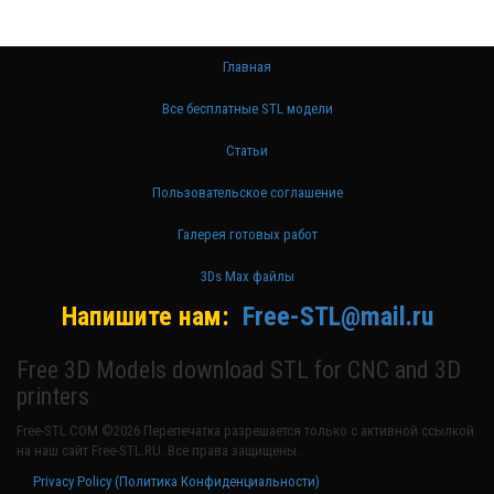
Главная
Все бесплатные STL модели
Статьи
Пользовательское соглашение
Галерея готовых работ
3Ds Max файлы
Напишите нам:
Free-STL@mail.ru
Free 3D Models download STL for CNC and 3D
printers
Free-STL.COM ©2026 Перепечатка разрешается только с активной ссылкой
на наш сайт Free-STL.RU. Все права защищены.
Privacy Policy (Политика Конфиденциальности)