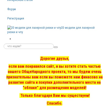
Форум
Регистрация
2D модели для лазерной
резки и чпу
Дорогие друзья,
если вам понравился сайт, и вы хотите стать частью
нашего ОбщеНародного проекта, то мы
будем очень
признательны вам если вы поможете нам финасово на
развитие сайта и покупки дополнительного места на
"облаке" для размещения моделей!
Только благодаря Вам мы существуем!
Спасибо.