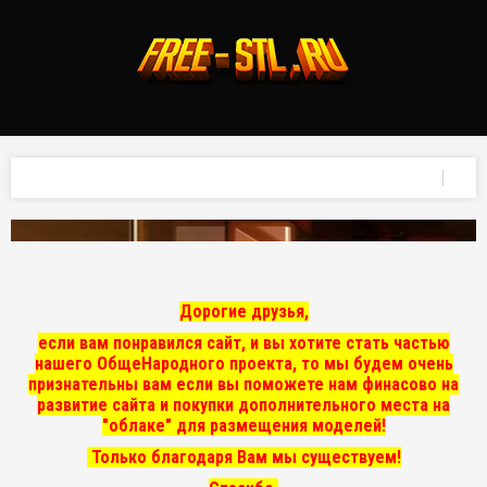
Дорогие друзья,
если вам понравился сайт, и вы хотите стать частью
нашего ОбщеНародного проекта, то мы
будем очень
признательны вам если вы поможете нам финасово на
развитие сайта и покупки дополнительного места на
"облаке" для размещения моделей!
Только благодаря Вам мы существуем!