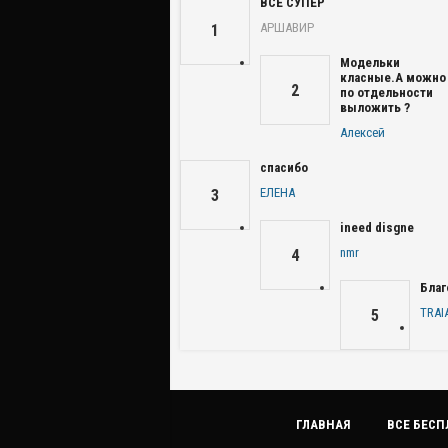
ВСЕ СУПЕР
АРШАВИР
1
Модельки
класные.А можно
2
по отдельности
выложить ?
Алексей
спасибо
ЕЛЕНА
3
ineed disgne
nmr
4
Благ
TRAI
5
ГЛАВНАЯ
ВСЕ БЕСП