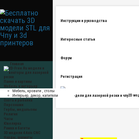
Инструкции и руководства
Интересные статьи
Форум
Главная
Регистрация
Панно и картины
Мебель и интерьер
Мебель, кровати , столы
Интерьер, декор, капители
2D мо
Охота и рыбалка
Персонажи
Гербы, медальоны
Религия
Часы
Ювелирка
Рамки и багеты
3D модели 4 Axis CNC
Нарды, шахматы