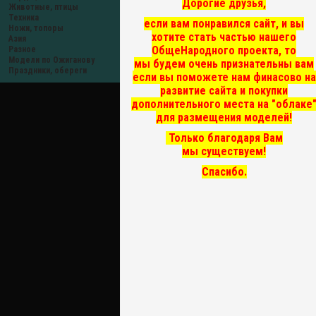
Дорогие друзья,
Животные, птицы
Техника
если вам понравился сайт, и вы
Ножи, топоры
хотите стать частью нашего
Азия
ОбщеНародного проекта, то
Разное
Модели по Ожиганову
мы
будем очень признательны вам
Праздники, обереги
если вы поможете нам финасово на
развитие сайта и покупки
дополнительного места на "облаке
для размещения моделей!
Только благодаря Вам
мы существуем!
Спасибо.