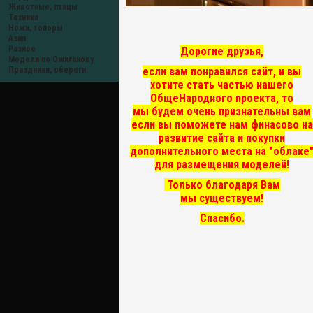
Животные, птицы
Техника
Ножи, топоры
Азия
Разное
Дорогие друзья,
Модели по Ожиганову
если вам понравился сайт, и вы
Праздники, обереги
хотите стать частью нашего
ОбщеНародного проекта, то
мы
будем очень признательны вам
если вы поможете нам финасово на
развитие сайта и покупки
дополнительного места на "облаке
для размещения моделей!
Только благодаря Вам
мы существуем!
Спасибо.