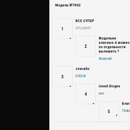
Модель №7063
ВСЕ СУПЕР
АРШАВИР
1
Модельки
класные.А можно
2
по отдельности
выложить ?
Алексей
спасибо
ЕЛЕНА
3
ineed disgne
nmr
4
Благ
TRAI
5