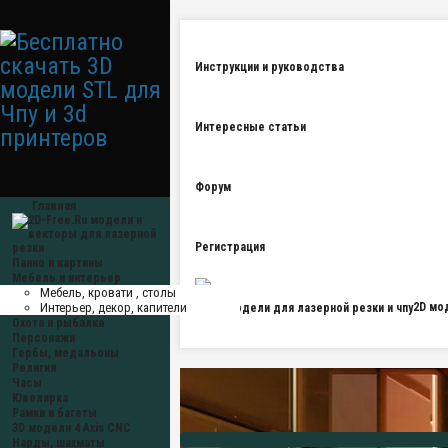
Инструкции и руководства
Интересные статьи
Форум
Главная
Регистрация
Панно и картины
Мебель и интерьер
Мебель, кровати , столы
Интерьер, декор, капители
2D мо
Охота и рыбалка
Персонажи
Гербы, медальоны
Религия
Часы
Ювелирка
Рамки и багеты
3D модели 4 Axis CNC
Нарды, шахматы