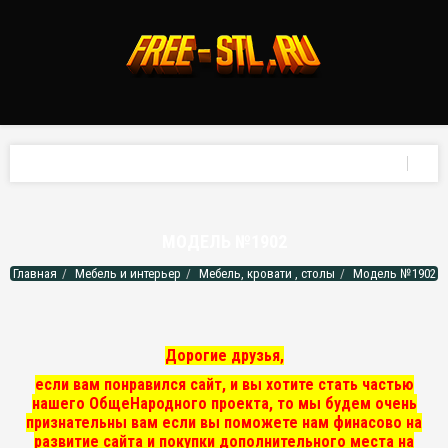
МОДЕЛЬ №1902
Главная
Мебель и интерьер
Мебель, кровати , столы
Модель №1902
Дорогие друзья,
если вам понравился сайт, и вы хотите стать частью
нашего ОбщеНародного проекта, то мы
будем очень
признательны вам если вы поможете нам финасово на
развитие сайта и покупки дополнительного места на