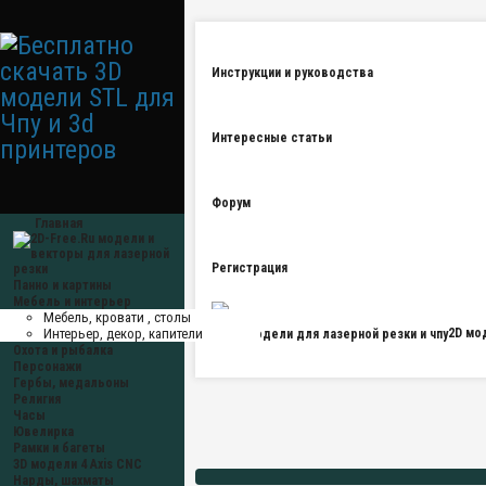
Инструкции и руководства
Интересные статьи
Форум
Главная
Регистрация
Панно и картины
Мебель и интерьер
Мебель, кровати , столы
Интерьер, декор, капители
2D мо
Охота и рыбалка
Персонажи
Гербы, медальоны
Религия
Часы
Ювелирка
Рамки и багеты
3D модели 4 Axis CNC
Нарды, шахматы