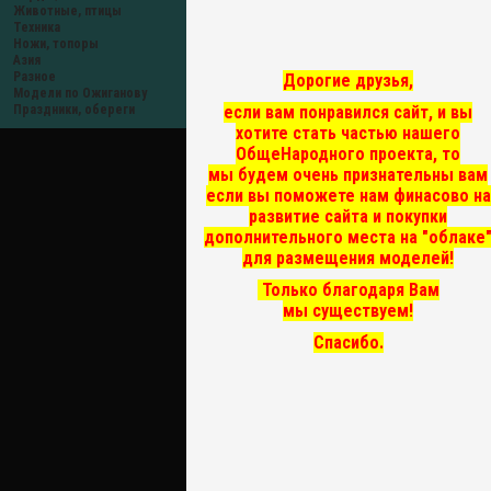
Животные, птицы
Техника
Ножи, топоры
Азия
Разное
Дорогие друзья,
Модели по Ожиганову
если вам понравился сайт, и вы
Праздники, обереги
хотите стать частью нашего
ОбщеНародного проекта, то
мы
будем очень признательны вам
если вы поможете нам финасово на
развитие сайта и покупки
дополнительного места на "облаке
для размещения моделей!
Только благодаря Вам
мы существуем!
Спасибо.