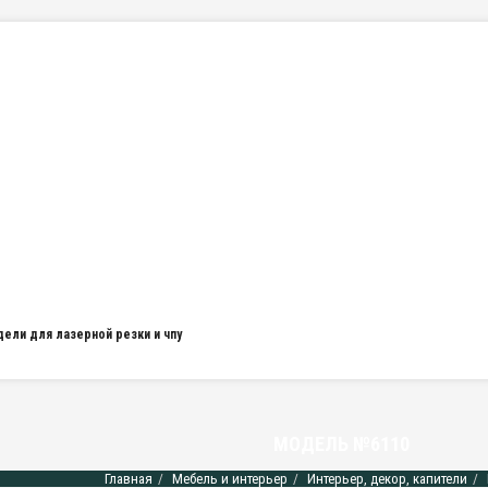
дели для лазерной резки и чпу
МОДЕЛЬ №6110
Главная
Мебель и интерьер
Интерьер, декор, капители