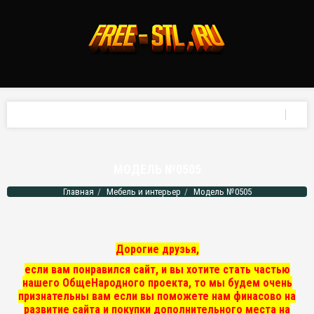
МОДЕЛЬ №0505
Главная
Мебель и интерьер
Модель №0505
Дорогие друзья,
если вам понравился сайт, и вы хотите стать частью
нашего ОбщеНародного проекта, то мы
будем очень
признательны вам если вы поможете нам финасово на
развитие сайта и покупки дополнительного места на