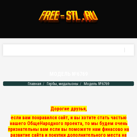
МОДЕЛЬ №6769
Главная
Гербы, медальоны
Модель №6769
Дорогие друзья,
если вам понравился сайт, и вы хотите стать частью
нашего ОбщеНародного проекта, то мы
будем очень
признательны вам если вы поможете нам финасово на
развитие сайта и покупки дополнительного места на