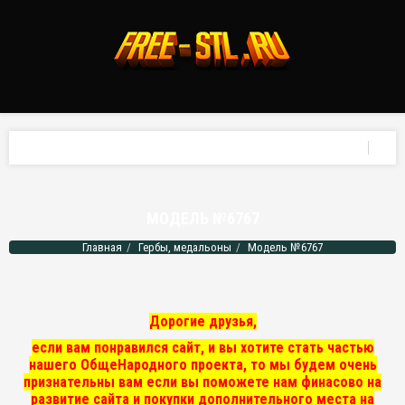
МОДЕЛЬ №6767
Главная
Гербы, медальоны
Модель №6767
Дорогие друзья,
если вам понравился сайт, и вы хотите стать частью
нашего ОбщеНародного проекта, то мы
будем очень
признательны вам если вы поможете нам финасово на
развитие сайта и покупки дополнительного места на