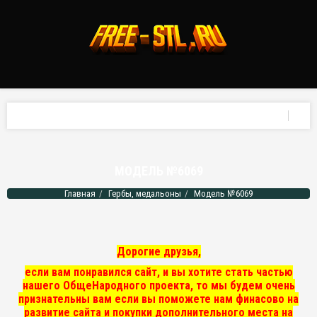
МОДЕЛЬ №6069
Главная
Гербы, медальоны
Модель №6069
Дорогие друзья,
если вам понравился сайт, и вы хотите стать частью
нашего ОбщеНародного проекта, то мы
будем очень
признательны вам если вы поможете нам финасово на
развитие сайта и покупки дополнительного места на