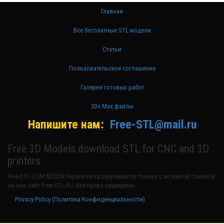
Главная
Все бесплатные STL модели
Статьи
Пользовательское соглашение
Галерея готовых работ
3Ds Max файлы
Напишите нам:
Free-STL@mail.ru
Free 3D Models download STL for CNC and 3D
printers
Free-STL.COM ©2026 Перепечатка разрешается только с активной ссылкой
на наш сайт Free-STL.RU. Все права защищены.
Privacy Policy (Политика Конфиденциальности)