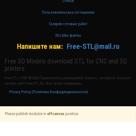
Статьи
Пользовательское соглашение
Галерея готовых работ
3Ds Max файлы
Напишите нам:
Free-STL@mail.ru
Free 3D Models download STL for CNC and 3D
printers
Free-STL.COM ©2026 Перепечатка разрешается только с активной ссылкой
на наш сайт Free-STL.RU. Все права защищены.
Privacy Policy (Политика Конфиденциальности)
Please publish modules in
offcanvas
position.