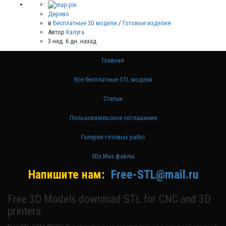
Дерево
в
Бесплатные 3D модели
/
Готовые изделия
Автор
Калуга
3 нед. 6 дн. назад
Главная
Все бесплатные STL модели
Статьи
Пользовательское соглашение
Галерея готовых работ
3Ds Max файлы
Напишите нам:
Free-STL@mail.ru
Free 3D Models download STL for CNC and 3D
printers