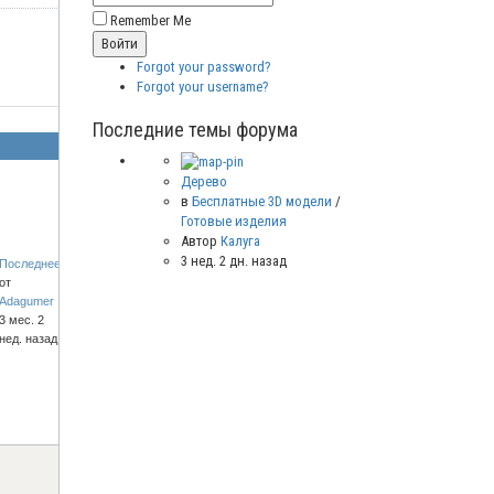
Remember Me
Forgot your password?
Forgot your username?
Последние темы форума
Дерево
в
Бесплатные 3D модели
/
Готовые изделия
Автор
Калуга
3 нед. 2 дн. назад
Последнее
от
Adagumer
3 мес. 2
нед. назад