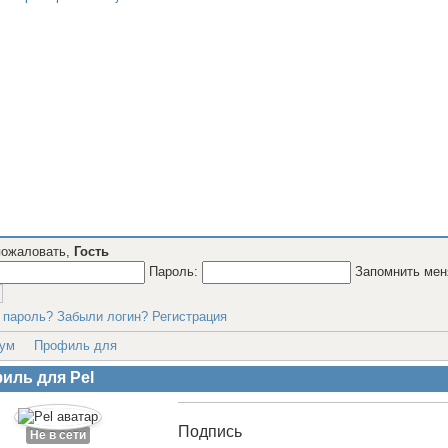
пожаловать,
Гость
Пароль:
Запомнить ме
 пароль?
Забыли логин?
Регистрация
ум
Профиль для
иль для Pel
Подпись
Не в сети