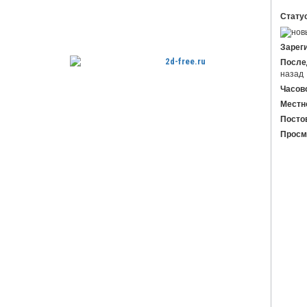
Бесплатные 3D модели для резки
Статус
на ЧПУ
Зарег
После
назад
Часово
Местн
Бесплатные 2D модели для резки
Постов
на лазерном станке и ЧПУ
Просм