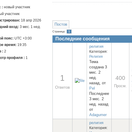
 :
новый участник
истрирован:
18 апр 2026
Постов
дний вход:
3 мес. 1 нед.
Страница:
1
й пояс:
UTC +3:00
Последние сообщения
ое время:
19:35
религия
 :
2
Категория:
Религия
отр профиля :
1
Тема
создана 3
мес. 2
1
400
нед.
назад, от
Просм.
Ответов
Pel
Последнее
3 мес. 2
нед. назад
от
Adagumer
религия
Категория: