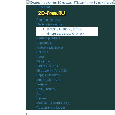
Главная
Панно и картины
Мебель и интерьер
Мебель, кровати , столы
Интерьер, декор, капители
Охота и рыбалка
Персонажи
Гербы, медальоны
Религия
Часы
Ювелирка
Рамки и багеты
3D модели 4 Axis CNC
Нарды, шахматы
Животные, птицы
Техника
Ножи, топоры
Азия
Разное
Модели по Ожиганову
Праздники, обереги