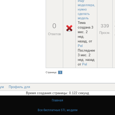
Ищу
моделлера,
нужно
сделать
модель
Тема
0
339
создана 3
мес. 2
Просм.
Ответов
нед.
назад, от
Pel
Последнее
3 мес. 2
нед. назад
от
Pel
Страница:
1
ум
Профиль для
Время создания страницы: 0.122 секунд
Главная
Все бесплатные STL модели