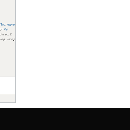
Последнее
от
Pel
3 мес. 2
нед. назад