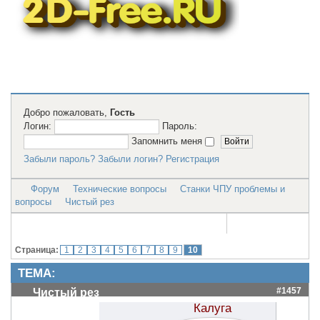
2D модели
для резки на
лазерном
станке и ЧПУ
Добро пожаловать,
Гость
Логин:
Пароль:
Запомнить меня
Забыли пароль?
Забыли логин?
Регистрация
Форум
Технические вопросы
Станки ЧПУ проблемы и
вопросы
Чистый рез
Страница:
1
2
3
4
5
6
7
8
9
10
ТЕМА:
#1457
Чистый рез
Калуга