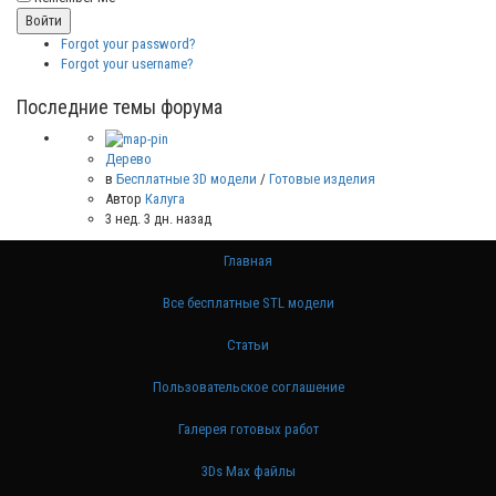
Forgot your password?
Forgot your username?
Последние темы форума
Дерево
в
Бесплатные 3D модели
/
Готовые изделия
Автор
Калуга
3 нед. 3 дн. назад
Главная
Все бесплатные STL модели
Статьи
Пользовательское соглашение
Галерея готовых работ
3Ds Max файлы