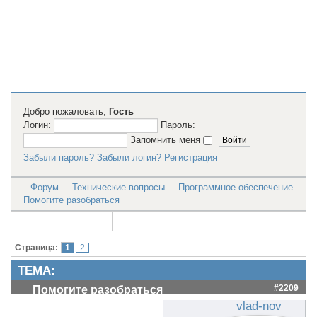
2D модели
для резки на
лазерном
станке и ЧПУ
Добро пожаловать,
Гость
Логин:
Пароль:
Запомнить меня
Забыли пароль?
Забыли логин?
Регистрация
Форум
Технические вопросы
Программное обеспечение
Помогите разобраться
Страница:
1
2
ТЕМА:
#2209
Помогите разобраться
vlad-nov