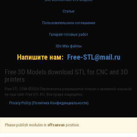
Статьи
Пользовательское соглашение
Галерея готовых работ
3Ds Max файлы
Напишите нам:
Free-STL@mail.ru
Free 3D Models download STL for CNC and 3D
printers
Free-STL.COM ©2026 Перепечатка разрешается только с активной ссылкой
на наш сайт Free-STL.RU. Все права защищены.
Privacy Policy (Политика Конфиденциальности)
Please publish modules in
offcanvas
position.