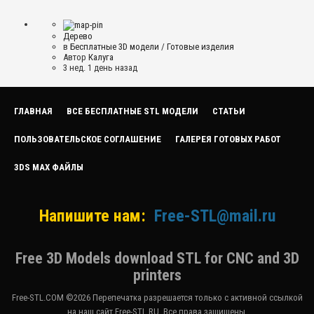
Дерево
в
Бесплатные 3D модели
/
Готовые изделия
Автор
Калуга
3 нед. 1 день назад
ГЛАВНАЯ
ВСЕ БЕСПЛАТНЫЕ STL МОДЕЛИ
СТАТЬИ
ПОЛЬЗОВАТЕЛЬСКОЕ СОГЛАШЕНИЕ
ГАЛЕРЕЯ ГОТОВЫХ РАБОТ
3DS MAX ФАЙЛЫ
Напишите нам:
Free-STL@mail.ru
Free 3D Models download STL for CNC and 3D
printers
Free-STL.COM ©2026 Перепечатка разрешается только с активной ссылкой
на наш сайт Free-STL.RU. Все права защищены.