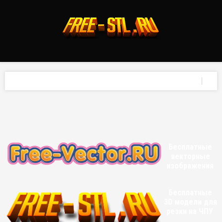
Бесплатные
векторные
изображения
Бесплатные
3D модели для
резки на ЧПУ