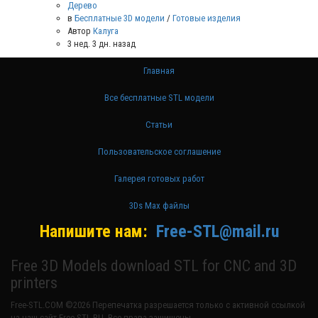
Дерево
в
Бесплатные 3D модели
/
Готовые изделия
Автор
Калуга
3 нед. 3 дн. назад
Главная
Все бесплатные STL модели
Статьи
Пользовательское соглашение
Галерея готовых работ
3Ds Max файлы
Напишите нам:
Free-STL@mail.ru
Free 3D Models download STL for CNC and 3D
printers
Free-STL.COM ©2026 Перепечатка разрешается только с активной ссылкой
на наш сайт Free-STL.RU. Все права защищены.