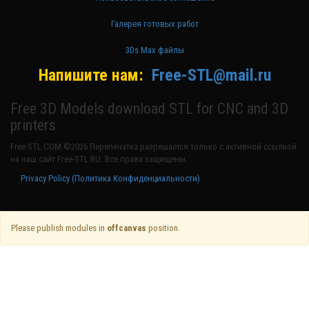
Галерея готовых работ
3Ds Max файлы
Напишите нам:
Free-STL@mail.ru
Free 3D Models download STL for CNC and 3D
printers
Free-STL.COM ©2026 Перепечатка разрешается только с активной ссылкой
на наш сайт Free-STL.RU. Все права защищены.
Privacy Policy (Политика Конфиденциальности)
Please publish modules in
offcanvas
position.