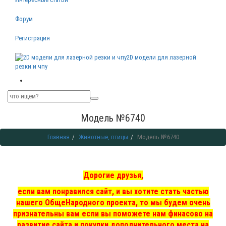
Форум
Регистрация
2D модели для лазерной
резки и чпу
Модель №6740
Главная
Животные, птицы
Модель №6740
Дорогие друзья,
если вам понравился сайт, и вы хотите стать частью
нашего ОбщеНародного проекта, то мы
будем очень
признательны вам если вы поможете нам финасово на
развитие сайта и покупки дополнительного места на