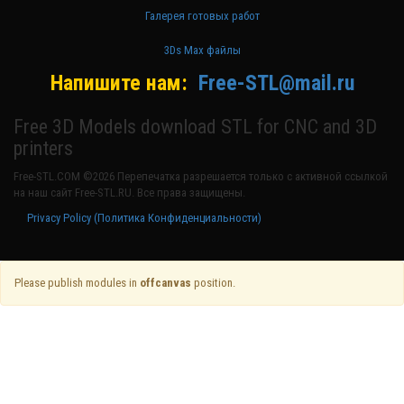
Галерея готовых работ
3Ds Max файлы
Напишите нам:
Free-STL@mail.ru
Free 3D Models download STL for CNC and 3D
printers
Free-STL.COM ©2026 Перепечатка разрешается только с активной ссылкой
на наш сайт Free-STL.RU. Все права защищены.
Privacy Policy (Политика Конфиденциальности)
Please publish modules in
offcanvas
position.