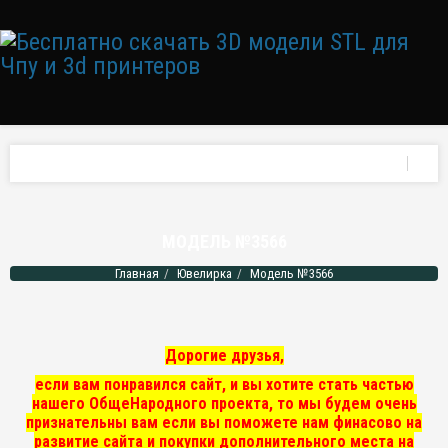
МОДЕЛЬ №3566
Главная
Ювелирка
Модель №3566
Дорогие друзья,
если вам понравился сайт, и вы хотите стать частью
нашего ОбщеНародного проекта, то мы
будем очень
признательны вам если вы поможете нам финасово на
развитие сайта и покупки дополнительного места на