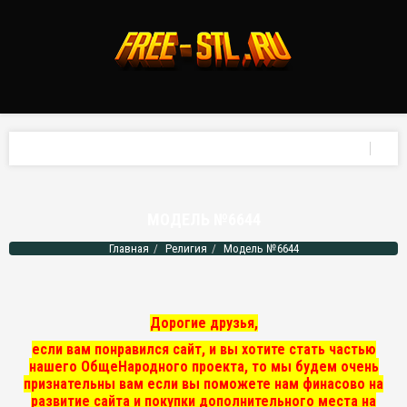
МОДЕЛЬ №6644
Главная
Религия
Модель №6644
Дорогие друзья,
если вам понравился сайт, и вы хотите стать частью
нашего ОбщеНародного проекта, то мы
будем очень
признательны вам если вы поможете нам финасово на
развитие сайта и покупки дополнительного места на