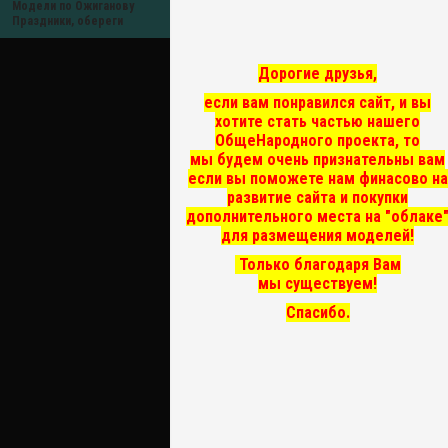
Модели по Ожиганову
Праздники, обереги
Дорогие друзья,
если вам понравился сайт, и вы
хотите стать частью нашего
ОбщеНародного проекта, то
мы
будем очень признательны вам
если вы поможете нам финасово на
развитие сайта и покупки
дополнительного места на "облаке
для размещения моделей!
Только благодаря Вам
мы существуем!
Спасибо.