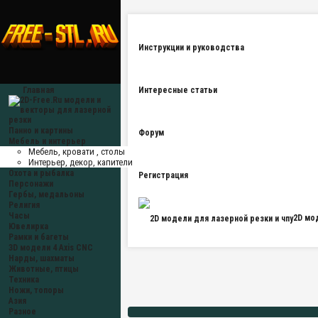
Инструкции и руководства
Главная
Интересные статьи
Панно и картины
Форум
Мебель и интерьер
Мебель, кровати , столы
Интерьер, декор, капители
Охота и рыбалка
Регистрация
Персонажи
Гербы, медальоны
Религия
Часы
2D мо
Ювелирка
Рамки и багеты
3D модели 4 Axis CNC
Нарды, шахматы
Животные, птицы
Техника
Ножи, топоры
Азия
Разное