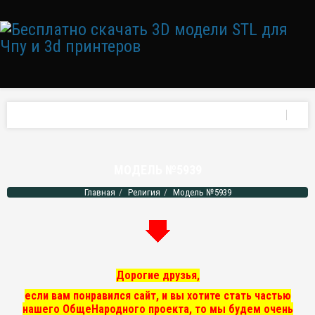
МОДЕЛЬ №5939
Главная
Религия
Модель №5939
Дорогие друзья,
если вам понравился сайт, и вы хотите стать частью
нашего ОбщеНародного проекта, то мы
будем очень