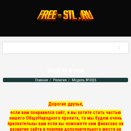
МОДЕЛЬ №3026
Главная
Религия
Модель №3026
Дорогие друзья,
если вам понравился сайт, и вы хотите стать частью
нашего ОбщеНародного проекта, то мы
будем очень
признательны вам если вы поможете нам финасово на
развитие сайта и покупки дополнительного места на