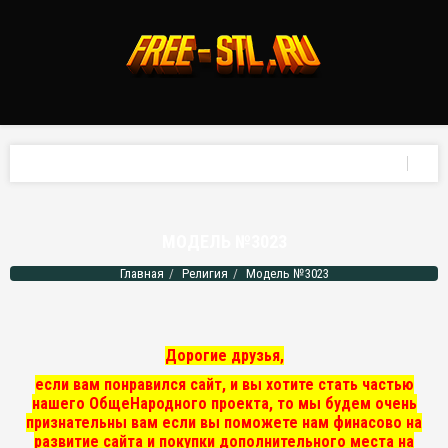
МОДЕЛЬ №3023
Главная
Религия
Модель №3023
Дорогие друзья,
если вам понравился сайт, и вы хотите стать частью
нашего ОбщеНародного проекта, то мы
будем очень
признательны вам если вы поможете нам финасово на
развитие сайта и покупки дополнительного места на