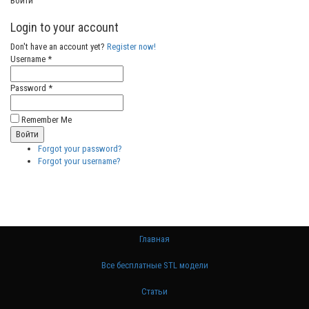
Войти
Login to your account
Don't have an account yet?
Register now!
Username *
Password *
Remember Me
Forgot your password?
Forgot your username?
Главная
Все бесплатные STL модели
Статьи