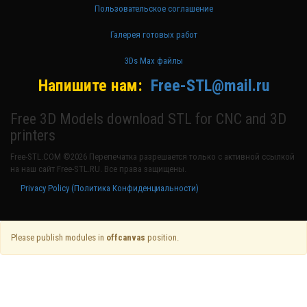
Пользовательское соглашение
Галерея готовых работ
3Ds Max файлы
Напишите нам:
Free-STL@mail.ru
Free 3D Models download STL for CNC and 3D
printers
Free-STL.COM ©2026 Перепечатка разрешается только с активной ссылкой
на наш сайт Free-STL.RU. Все права защищены.
Privacy Policy (Политика Конфиденциальности)
Please publish modules in
offcanvas
position.