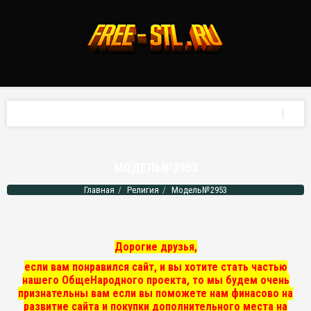
МОДЕЛЬ№2953
Главная
Религия
Модель№2953
Дорогие друзья,
если вам понравился сайт, и вы хотите стать частью
нашего ОбщеНародного проекта, то мы
будем очень
признательны вам если вы поможете нам финасово на
развитие сайта и покупки дополнительного места на