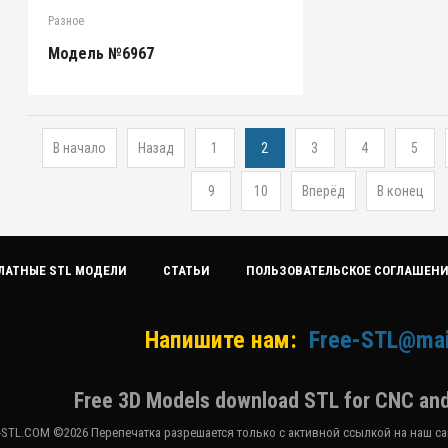
Разное
Модель №6967
В начало
Назад
1
2
3
4
5
9
10
Вперёд
В конец
ЛАТНЫЕ STL МОДЕЛИ
СТАТЬИ
ПОЛЬЗОВАТЕЛЬСКОЕ СОГЛАШЕН
Напишите нам:
Free-STL@mai
Free 3D Models download STL for CNC and
-STL.COM ©2026 Перепечатка разрешается только с активной ссылкой на наш сай