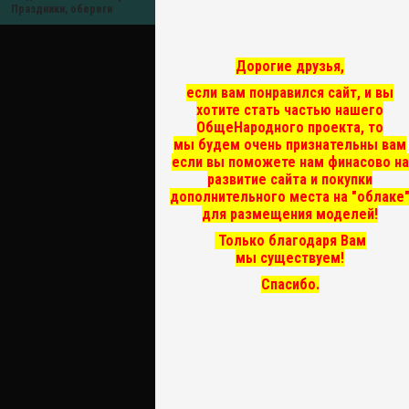
Праздники, обереги
Дорогие друзья,
если вам понравился сайт, и вы
хотите стать частью нашего
ОбщеНародного проекта, то
мы
будем очень признательны вам
если вы поможете нам финасово на
развитие сайта и покупки
дополнительного места на "облаке
для размещения моделей!
Только благодаря Вам
мы существуем!
Спасибо.