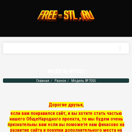
МОДЕЛЬ №7053
Главная
Разное
Модель №7053
Дорогие друзья,
если вам понравился сайт, и вы хотите стать частью
нашего ОбщеНародного проекта, то мы
будем очень
признательны вам если вы поможете нам финасово на
развитие сайта и покупки дополнительного места на