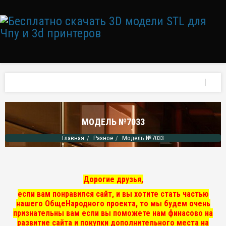
МОДЕЛЬ №7033
Главная
Разное
Модель №7033
Дорогие друзья,
если вам понравился сайт, и вы хотите стать частью
нашего ОбщеНародного проекта, то мы
будем очень
признательны вам если вы поможете нам финасово на
развитие сайта и покупки дополнительного места на