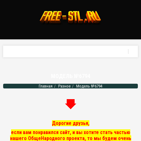
МОДЕЛЬ №6794
Главная
Разное
Модель №6794
Дорогие друзья,
если вам понравился сайт, и вы хотите стать частью
нашего ОбщеНародного проекта, то мы
будем очень