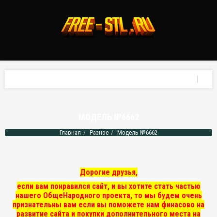
МОДЕЛЬ №6662
Главная
Разное
Модель №6662
Дорогие друзья,
если вам понравился сайт, и вы хотите стать частью
нашего ОбщеНародного проекта, то мы
будем очень
признательны вам если вы поможете нам финасово на
развитие сайта и покупки дополнительного места на